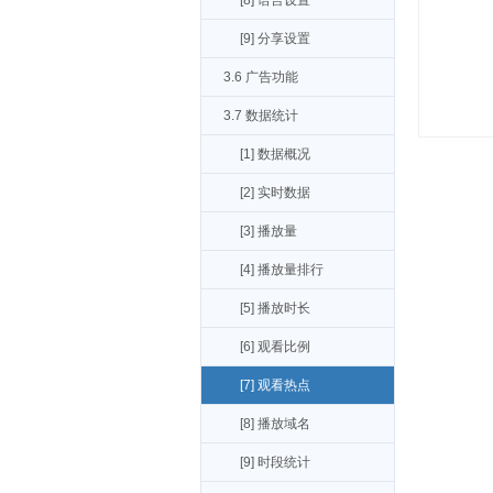
[8] 语言设置
[9] 分享设置
3.6 广告功能
3.7 数据统计
[1] 数据概况
[2] 实时数据
[3] 播放量
[4] 播放量排行
[5] 播放时长
[6] 观看比例
[7] 观看热点
[8] 播放域名
[9] 时段统计