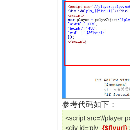
参考代码如下：
<script src='//player.p
<div id='plv_
{$flvurl}