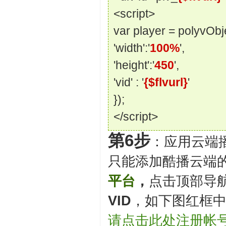
<script>
var player = polyvObj
'width':'
100%
',
'height':'
450
',
'vid' : '
{$flvurl}
'
});
</script>
第6步
：应用云端
只能添加酷播云端
平台
，
点击顶部导航
VID
，如下图红框
请点击此处注册帐号