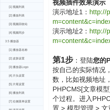
视频插件效果演示
[1] 视频列表
演示地址1：
http:/
[2] 播放列表
m=content&c=inde
[3] 视频回收站
演示地址2：
http:/
[4] 视频同步
m=content&c=inde
3.5 播放器
[1] 播放器名称
第1步
：登陆
您的
[2] 皮肤设置
[3] 播放器Logo
按自己的实际情况
[4] 片头设置
数，比如视频地址
[5] 片尾设置
PHPCMS[文章模
[6] 播放列表
个过程。进入PHP
[7] 右侧菜单设置
置 > 模型管理 >
文