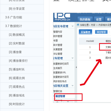
[8] 语言设置
[9] 分享设置
3.6 广告功能
3.7 数据统计
[1] 数据概况
[2] 实时数据
[3] 播放量
[4] 播放量排行
[5] 播放时长
[6] 观看比例
[7] 观看热点
[8] 播放域名
[9] 时段统计