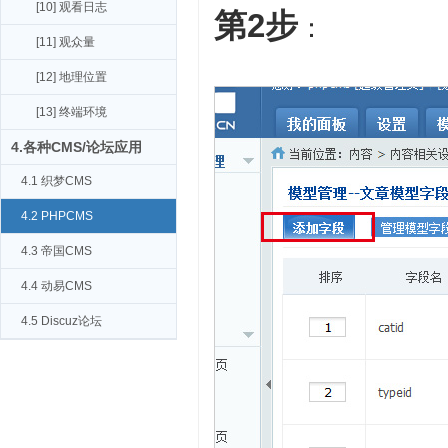
[10] 观看日志
第2步
：
[11] 观众量
[12] 地理位置
[13] 终端环境
4.各种CMS/论坛应用
4.1 织梦CMS
4.2 PHPCMS
4.3 帝国CMS
4.4 动易CMS
4.5 Discuz论坛