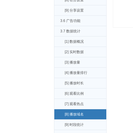
[8] 语言设置
[9] 分享设置
3.6 广告功能
3.7 数据统计
[1] 数据概况
[2] 实时数据
[3] 播放量
[4] 播放量排行
[5] 播放时长
[6] 观看比例
[7] 观看热点
[8] 播放域名
[9] 时段统计